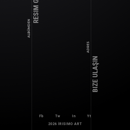
RESIM GALERISI
Adana Optimum Avm. 1.Kat Sinanpaşa, Hacı Sabancı
Blv. No:28, 01220 Yüreğir/Adana - Seyhan / ADANA
ALBÜMDEN
0543 143 14 77
irisimoart@gmail.com
ADRES
Fb
Tw
In
Yt
BIZE ULAŞIN
Fb
Tw
In
Yt
2026 İRISIMO ART