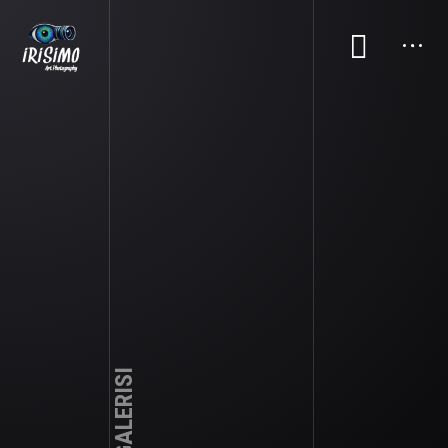
Irisimo Iris Fotoğrafçılık olarak, sizinle her an iletişimde
olmayı önemsiyoruz. Türkiye’nin dört bir yanındaki
müşterilerimize en iyi hizmeti sunmak için İstanbul, Ankara,
İzmir, Bursa, Antalya, Adana gibi büyük şehirlerde kolayca
ulaşılabilir durumdayız. Bizimle iletişime geçerek, ürünlerimiz
ve hizmetlerimiz hakkında detaylı bilgi alabilir, özel tasarım
taleplerinizi iletebilir veya projelerinizi hayata geçirmek için ilk
adımı atabilirsiniz.
ADRES
BIZE ULAŞIN